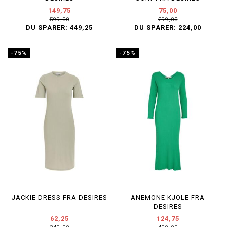
149,75
75,00
599,00
299,00
DU SPARER:
449,25
DU SPARER:
224,00
-75%
-75%
JACKIE DRESS FRA DESIRES
ANEMONE KJOLE FRA
DESIRES
62,25
124,75