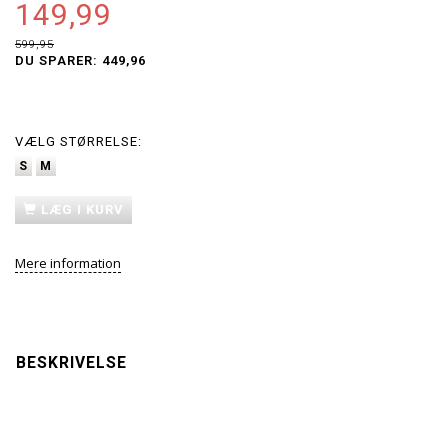
149,99
599,95
DU SPARER:
449,96
VÆLG
STØRRELSE:
S
M
LÆG I KURV
Mere information
BESKRIVELSE