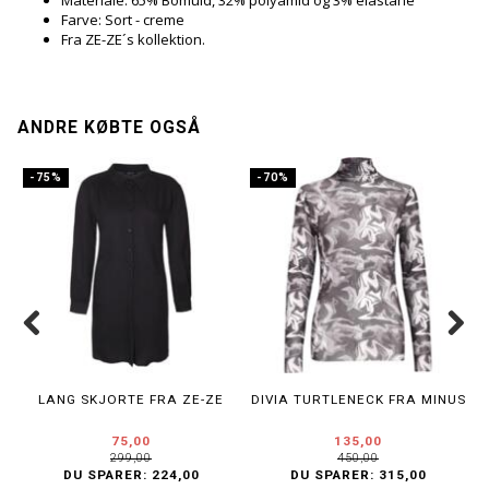
Materiale: 65% Bomuld, 32% polyamid og 3% elastane
Farve: Sort - creme
Fra ZE-ZE´s kollektion.
ANDRE KØBTE OGSÅ
-75%
-70%
LANG SKJORTE FRA ZE-ZE
DIVIA TURTLENECK FRA MINUS
75,00
135,00
299,00
450,00
DU SPARER:
224,00
DU SPARER:
315,00