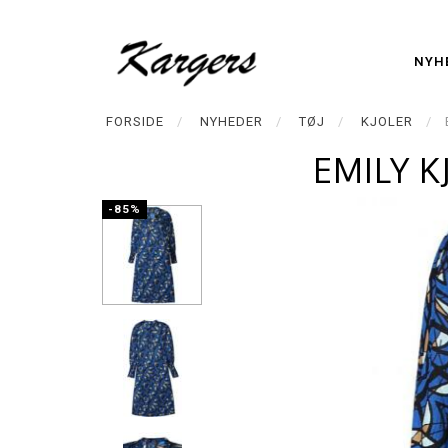
NYH
FORSIDE
NYHEDER
TØJ
KJOLER
EMILY K
-85%