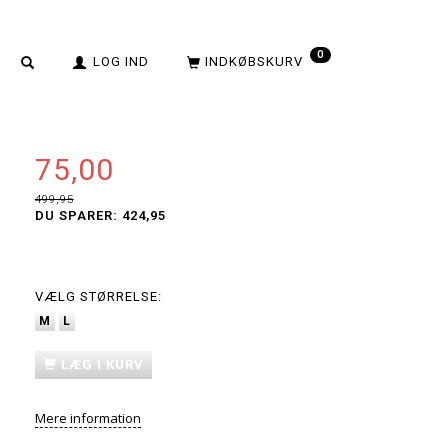
0
LOG IND
INDKØBSKURV
75,00
499,95
DU SPARER:
424,95
VÆLG
STØRRELSE:
M
L
LÆG I KURV
Mere information