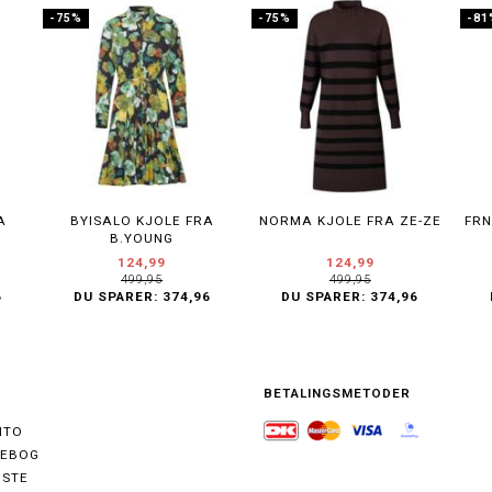
-75%
-75%
-81
A
BYISALO KJOLE FRA
NORMA KJOLE FRA ZE-ZE
FRN
B.YOUNG
124,99
124,99
499,95
499,95
DU SPARER:
374,96
6
DU SPARER:
374,96
BETALINGSMETODER
NTO
SEBOG
ISTE