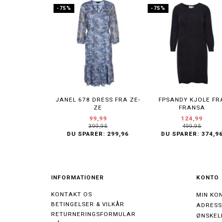
-75%
-75%
JANEL 678 DRESS FRA ZE-
FPSANDY KJOLE FR
ZE
FRANSA
99,99
124,99
399,95
499,95
DU SPARER:
299,96
DU SPARER:
374,9
INFORMATIONER
KONTO
KONTAKT OS
MIN KO
BETINGELSER & VILKÅR
ADRES
RETURNERINGSFORMULAR
ØNSKEL