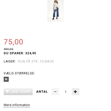
75,00
399,95
DU SPARER:
324,95
LAGER:
KUN FÅ STK. TILBAGE
VÆLG
STØRRELSE:
M
LÆG I KURV
ANTAL
Mere information