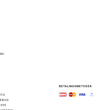
ter.
BETALINGSMETODER
NTO
SEBOG
ISTE