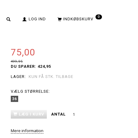
0
LOG IND
INDKØBSKURV
75,00
499,95
DU SPARER:
424,95
LAGER:
KUN FÅ STK. TILBAGE
VÆLG
STØRRELSE:
36
LÆG I KURV
ANTAL
Mere information