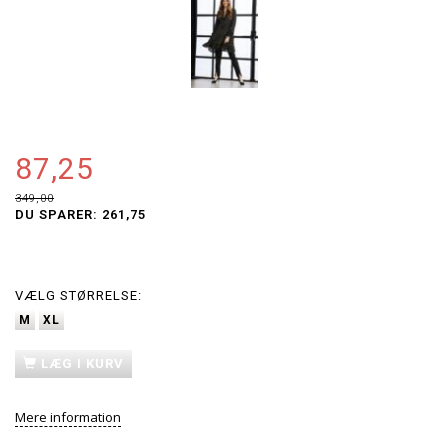
87,25
349,00
DU SPARER:
261,75
VÆLG
STØRRELSE:
M
XL
LÆG I KURV
Mere information