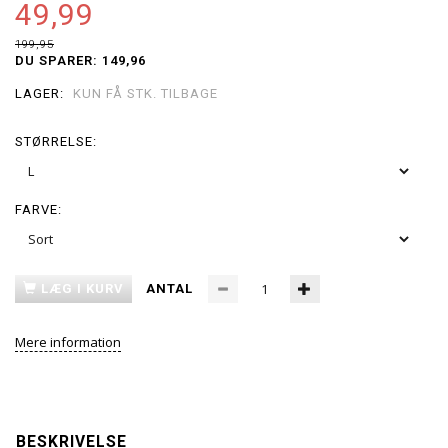
49,99
199,95
DU SPARER:
149,96
LAGER:
KUN FÅ STK. TILBAGE
STØRRELSE:
FARVE:
LÆG I KURV
ANTAL
Mere information
BESKRIVELSE