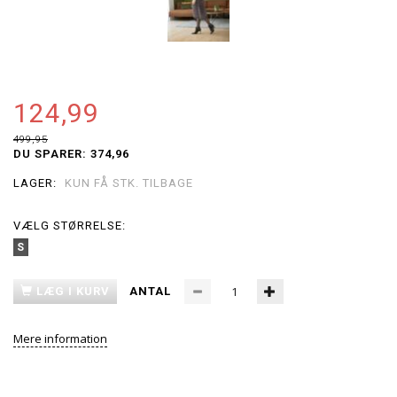
124,99
499,95
DU SPARER:
374,96
LAGER:
KUN FÅ STK. TILBAGE
VÆLG
STØRRELSE:
S
LÆG I KURV
ANTAL
Mere information