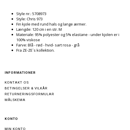
Style nr.: 5708973
Style: Chris 973
Fin kjole med rund hals og lange ærmer.
Længde: 120 cm i en str. M
Materiale: 95% polyester og 5% elastane - under kjolen er i
100% viskose
Farve: Blå - rød - hvid- sart rosa - grå
Fra ZE-ZE´s kollektion.
INFORMATIONER
KONTAKT OS
BETINGELSER & VILKÅR
RETURNERINGSFORMULAR
MÅLSKEMA
KONTO
MIN KONTO