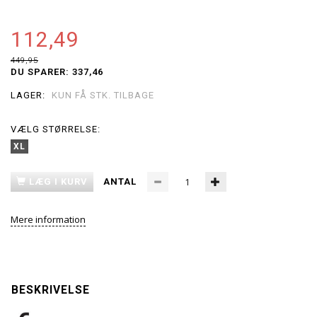
112,49
449,95
DU SPARER:
337,46
LAGER:
KUN FÅ STK. TILBAGE
VÆLG
STØRRELSE:
XL
LÆG I KURV
ANTAL
Mere information
BESKRIVELSE