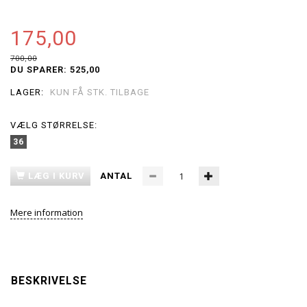
175,00
700,00
DU SPARER:
525,00
LAGER:
KUN FÅ STK. TILBAGE
VÆLG
STØRRELSE:
36
LÆG I KURV
ANTAL
Mere information
BESKRIVELSE