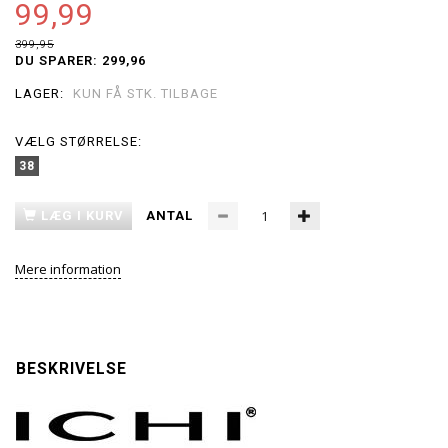
99,99
399,95
DU SPARER:
299,96
LAGER:
KUN FÅ STK. TILBAGE
VÆLG
STØRRELSE:
38
LÆG I KURV
ANTAL
Mere information
BESKRIVELSE