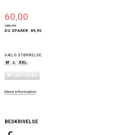
60,00
149,95
DU SPARER:
89,95
VÆLG
STØRRELSE:
M
L
XXL
LÆG I KURV
Mere information
BESKRIVELSE