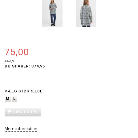
75,00
449,95
DU SPARER:
374,95
VÆLG
STØRRELSE:
M
L
LÆG I KURV
Mere information