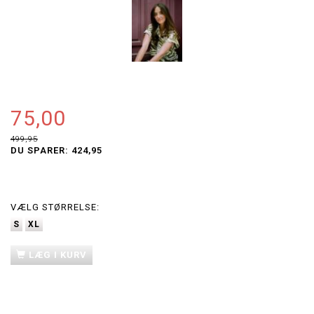
75,00
499,95
DU SPARER:
424,95
VÆLG
STØRRELSE:
S
XL
LÆG I KURV