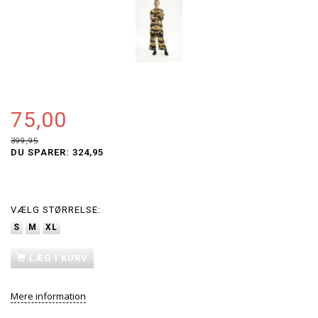
75,00
399,95
DU SPARER:
324,95
VÆLG
STØRRELSE:
S
M
XL
LÆG I KURV
Mere information