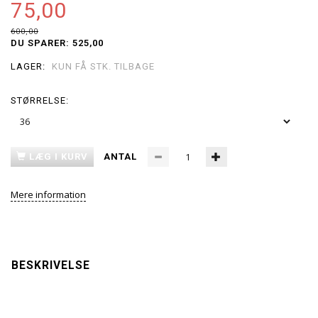
75,00
600,00
DU SPARER:
525,00
LAGER:
KUN FÅ STK. TILBAGE
STØRRELSE:
LÆG I KURV
ANTAL
Mere information
BESKRIVELSE