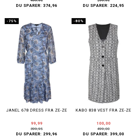
499,95
299,95
DU SPARER:
374,96
DU SPARER:
224,95
-75%
-80%
JANEL 678 DRESS FRA ZE-ZE
KABO 838 VEST FRA ZE-ZE
99,99
100,00
399,95
499,00
DU SPARER:
299,96
DU SPARER:
399,00